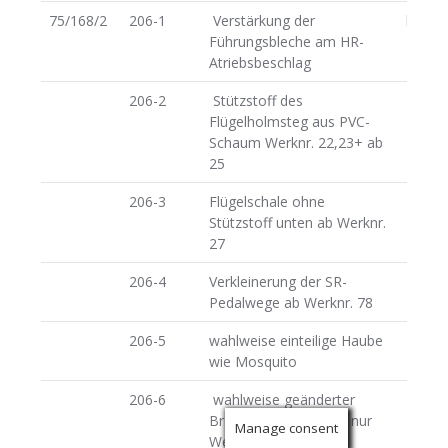
75/168/2
206-1
Verstärkung der
bis
Führungsbleche am HR-
29/2/
Atriebsbeschlag
206-2
Stützstoff des
Flügelholmsteg aus PVC-
Schaum Werknr. 22,23+ ab
25
206-3
Flügelschale ohne
Stützstoff unten ab Werknr.
27
206-4
Verkleinerung der SR-
Pedalwege ab Werknr. 78
206-5
wahlweise einteilige Haube
wie Mosquito
206-6
wahlweise geänderter
Bremsklappenantrieb nur
Manage consent
Werknr. 89