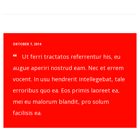
OKTOBER 7, 2014
Ut ferri tractatos referrentur his, eu
augue aperiri nostrud eam. Nec et errem
vocent. In usu hendrerit intellegebat, tale
erroribus quo ea. Eos primis laoreet ea,
mei eu malorum blandit, pro solum
facilisis ea.