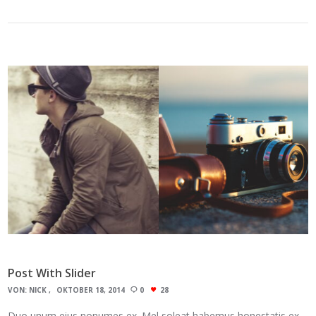
Post With Slider
VON:
NICK
OKTOBER 18, 2014
0
28
Duo unum eius nonumes ex. Mel soleat habemus honestatis ex.