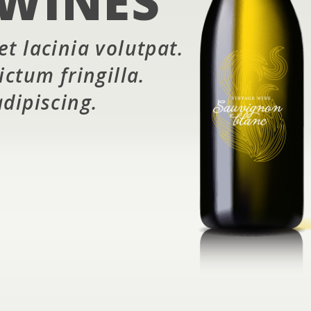
 WINES
et lacinia volutpat.
ictum fringilla.
adipiscing.