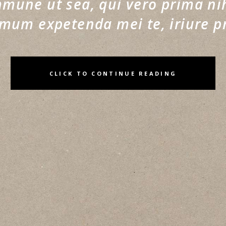
une ut sea, qui vero prima nihi
imum expetenda mei te, iriure 
CLICK TO CONTINUE READING